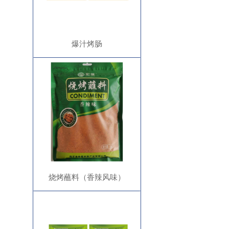
爆汁烤肠
烧烤蘸料（香辣风味）