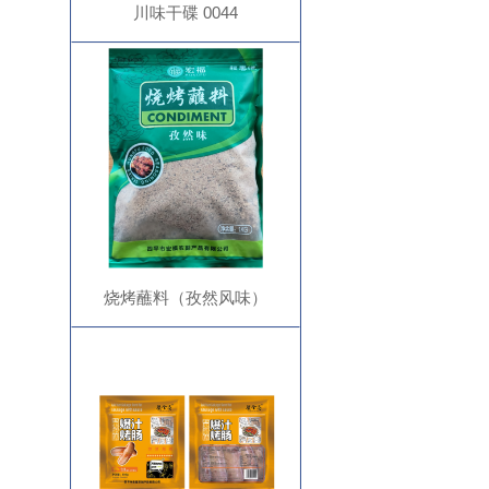
川味干碟 0044
烧烤蘸料（孜然风味）